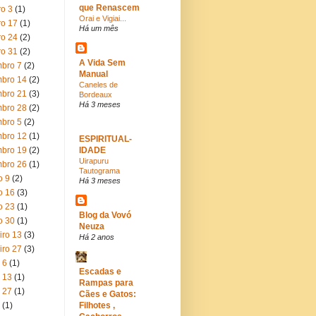
que Renascem
ro 3
(1)
Orai e Vigiai...
ro 17
(1)
Há um mês
ro 24
(2)
ro 31
(2)
A Vida Sem
bro 7
(2)
Manual
bro 14
(2)
Caneles de
bro 21
(3)
Bordeaux
Há 3 meses
bro 28
(2)
bro 5
(2)
bro 12
(1)
ESPIRITUAL-
bro 19
(2)
IDADE
Uirapuru
bro 26
(1)
Tautograma
o 9
(2)
Há 3 meses
o 16
(3)
o 23
(1)
Blog da Vovó
o 30
(1)
Neuza
iro 13
(3)
Há 2 anos
iro 27
(3)
 6
(1)
Escadas e
 13
(1)
Rampas para
 27
(1)
Cães e Gatos:
(1)
Filhotes ,