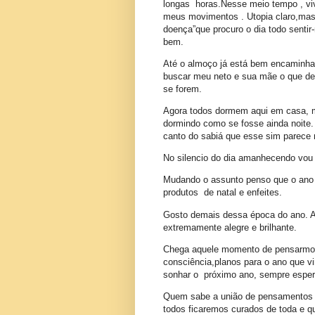
longas horas.Nesse meio tempo , viv
meus movimentos . Utopia claro,mas 
doença”que procuro o dia todo senti
bem.
Até o almoço já está bem encaminhad
buscar meu neto e sua mãe o que de
se forem.
Agora todos dormem aqui em casa, me
dormindo como se fosse ainda noite.
canto do sabiá que esse sim parece n
No silencio do dia amanhecendo vou
Mudando o assunto penso que o ano j
produtos de natal e enfeites.
Gosto demais dessa época do ano. A
extremamente alegre e brilhante.
Chega aquele momento de pensarmos
consciência,planos para o ano que vi
sonhar o próximo ano, sempre espera
Quem sabe a união de pensamentos po
todos ficaremos curados de toda e q