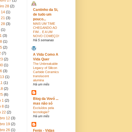
bro 27
(1)
iro 28
(2)
Cantinho da Si,
 14
(1)
de tudo um
 21
(3)
pouco...
 28
(3)
MAIS UM TIME
CHEGANDO AO
(1)
FIM... E A UM
11
(3)
NOVO COMEÇO!
Há 5 semanas
18
(1)
25
(2)
2
(7)
A Vida Como A
23
(2)
Vida Quer
The Unbreakable
30
(1)
Legacy of Silicon
 6
(3)
Carbide Ceramics
translucent
 13
(1)
alumina
11
(1)
Há um mês
18
(2)
25
(6)
Blog da Vovó ...
o 1
(2)
mas não só
o 8
(1)
Excluídos pela
o 22
(2)
tecnologia?
Há um mês
bro 12
(3)
bro 19
(2)
bro 26
(1)
Fenix - Vidas