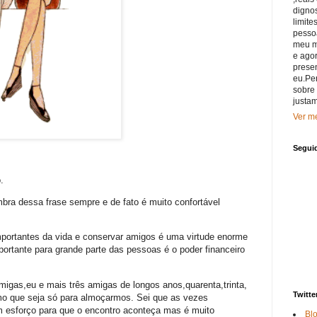
digno
limit
pessoa
meu m
e ago
prese
eu.Pe
sobre
justam
Ver me
Segui
.
ra dessa frase sempre e de fato é muito confortável
portantes da vida e conservar amigos é uma virtude enorme
rtante para grande parte das pessoas é o poder financeiro
igas,eu e mais três amigas de longos anos,quarenta,trinta,
Twitte
mo que seja só para almoçarmos. Sei que as vezes
m esforço para que o encontro aconteça mas é muito
Bl