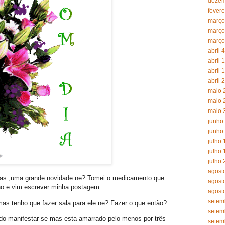
dezem
fevere
março
março
março
abril 4
abril 
abril 
abril 
maio 
maio 
maio 
junho
junho
julho 
julho 
julho 
agost
rnas ,uma grande novidade ne? Tomei o medicamento que
agost
o e vim escrever minha postagem.
agost
setem
s tenho que fazer sala para ele ne? Fazer o que então?
setem
do manifestar-se mas esta amarrado pelo menos por três
setem