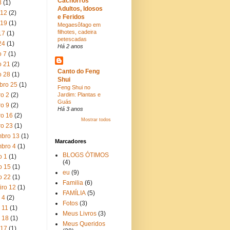
Cachorros
8
(1)
Adultos, Idosos
 12
(2)
e Feridos
 19
(1)
Megaesôfago em
filhotes, cadeira
17
(1)
petescadas
24
(1)
Há 2 anos
o 7
(1)
o 21
(2)
Canto do Feng
o 28
(1)
Shui
bro 25
(1)
Feng Shui no
ro 2
(2)
Jardim: Plantas e
Guás
ro 9
(2)
Há 3 anos
ro 16
(2)
Mostrar todos
ro 23
(1)
bro 13
(1)
Marcadores
bro 4
(1)
BLOGS ÓTIMOS
o 1
(1)
(4)
o 15
(1)
eu
(9)
o 22
(1)
Familia
(6)
iro 12
(1)
FAMÍLIA
(5)
 4
(2)
Fotos
(3)
 11
(1)
Meus Livros
(3)
 18
(1)
Meus Queridos
 17
(1)