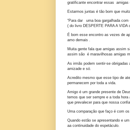
gratificante encontrar essas amigas 
Estarmos juntas é tão bom que muita
“Para dar uma boa gargalhada com os 
( do livro DESPERTE PARA A VIDA de
É bom esse encontro as vezes de a
amo demais .
Muita gente fala que amigas assim s
assim são é maravilhosas amigas m
As irmãs podem sentir-se obrigadas 
amizade e só.
Acredito mesmo que esse tipo de at
permanecem por toda a vida.
Amigo é um grande presente de Deus
temos que ser sempre e a toda hora
que prevalecer para que nossa confia
Uma comparação que faço é com os t
Quando estão se apresentando e um t
aa continuidade do espetáculo.