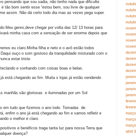
o pensando que sou sadia, não tenho nada que dificulte
outub
é tão bom sentir esse “estou bem, sou livre de qualquer
outub
r-me assim. Não dá certo todo dia mas as vezes pega super.
outub
outub
o.Meu genro,deve chegar por volta das 12/ 13 horas para
novem
ixará minha casa com a sensação de ser enorme depois que
novem
novem
novem
nos eu claro.Minha filha e neto e o avô estão todos
dezem
 Daqui ouço o som gostoso da tranquilidade misturado com o
dezem
unca estar triste.
dezem
 teclando e sonhando com coisas boas e belas.
dezem
janeir
á está chegando ao fim. Muita s lojas já estão vendendo
janeir
janeir
s manhãs são gloriosas e iluminadas por um Sol
janeir
fevere
fevere
 em tudo que fizemos o ano todo. Tomadas de
rá, enfim o ano já está chegando ao fim e vamos refletir e
março
ndo o melhor é claro.
março
março
sitivos e benéficos traga tanta luz para nossa Terra que
abril 3
ualquer doença?