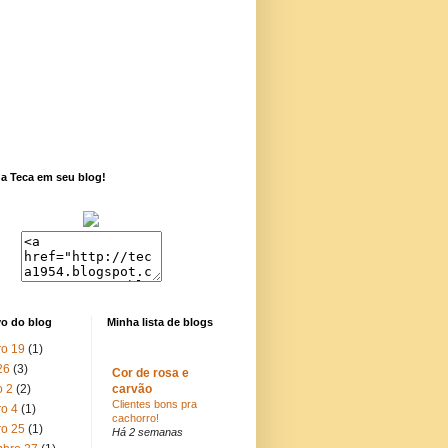
a Teca em seu blog!
vo do blog
Minha lista de blogs
ro 19
(1)
26
(3)
Cor de rosa e
o 2
(2)
carvão
Clientes bons pra
ro 4
(1)
cachorro!
ro 25
(1)
Há 2 semanas