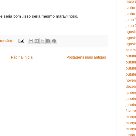
maio 
junho
junho
ue seria bom ,isso seria mesmo maravilhoso.
julho 
julho 
agost
agost
entário:
agost
setem
outub
Página inicial
Postagens mais antigas
outub
outub
outub
novem
dezem
janeir
janeir
janeir
fevere
março
março
março
junho