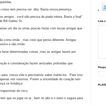
queridas.
 coisa nem precisa ser dita. Basta nossa presença.
amigos , você não precisa da piada inteira. Basta o final”
 Bill Gattes Sr.
Leia o
penas um dia ou umas poucas horas com essas amigas que
ão como irmãs , mas creio que penso diferente. Amigas
esmo e não irmãs.
a fazer determinadas coisas ,mas as amigas fazem por
enção e consideração fazem amizades profundas que
Pesqui
 para nossa vida e precisamos saber mante-los . Para isso
 apenas nós mesmos. Porém a sinceridade do coração tem
nça se fortaleça.
PLAY
rapezistas do circo.
em que se jogar no ar , bem no alto e o outro o segura para