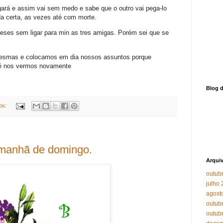
gará e assim vai sem medo e sabe que o outro vai pega-lo
da certa, as vezes até com morte.
ses sem ligar para min as tres amigas. Porém sei que se
mesmas e colocamos em dia nossos assuntos porque
é nos vermos novamente
Blog d
os:
 manhã de domingo.
Arqui
outub
julho 
agost
outub
outub