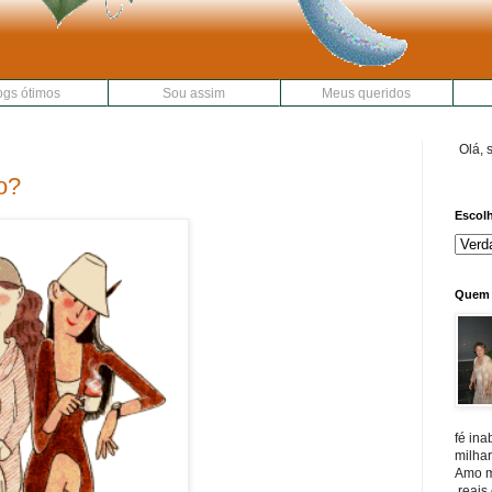
ogs ótimos
Sou assim
Meus queridos
Olá, 
o?
Escolh
Quem 
fé in
milha
Amo m
,reais