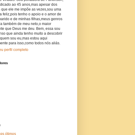
sticado ao 45 anos,mas apesar dos
es que ele me impõe as vezes,sou uma
 feliz,pois tenho o apoio e o amor de
arido e de minhas filhas,meus genros
ra também de meu neto,o maior
nte que Deus me deu. Bem, essa sou
nso que ainda tenho muito a descobrir
 quem sou eu,mas estou aqui
ente para isso,como todos nós aliás.
u perfil completo
dores
r
ogs ótimos