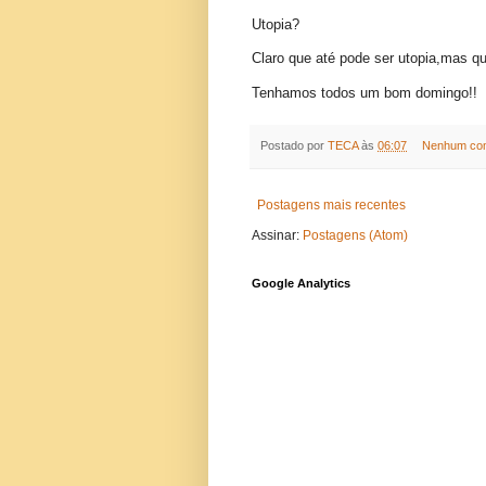
Utopia?
Claro que até pode ser utopia,mas q
Tenhamos todos um bom domingo!!
Postado por
TECA
às
06:07
Nenhum com
Postagens mais recentes
Assinar:
Postagens (Atom)
Google Analytics