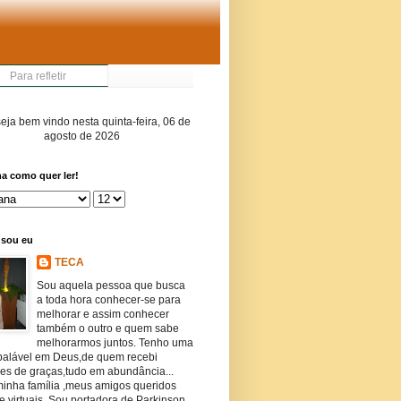
Para refletir
seja bem vindo nesta quinta-feira, 06 de
agosto de 2026
a como quer ler!
sou eu
TECA
Sou aquela pessoa que busca
a toda hora conhecer-se para
melhorar e assim conhecer
também o outro e quem sabe
melhorarmos juntos. Tenho uma
abalável em Deus,de quem recebi
res de graças,tudo em abundância...
inha família ,meus amigos queridos
 e virtuais. Sou portadora de Parkinson,