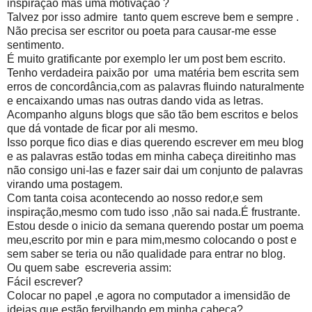
inspiração mas uma motivação ?
Talvez por isso admire tanto quem escreve bem e sempre .
Não precisa ser escritor ou poeta para causar-me esse
sentimento.
É muito gratificante por exemplo ler um post bem escrito.
Tenho verdadeira paixão por uma matéria bem escrita sem
erros de concordância,com as palavras fluindo naturalmente
e encaixando umas nas outras dando vida as letras.
Acompanho alguns blogs que são tão bem escritos e belos
que dá vontade de ficar por ali mesmo.
Isso porque fico dias e dias querendo escrever em meu blog
e as palavras estão todas em minha cabeça direitinho mas
não consigo uni-las e fazer sair dai um conjunto de palavras
virando uma postagem.
Com tanta coisa acontecendo ao nosso redor,e sem
inspiração,mesmo com tudo isso ,não sai nada.É frustrante.
Estou desde o inicio da semana querendo postar um poema
meu,escrito por min e para mim,mesmo colocando o post e
sem saber se teria ou não qualidade para entrar no blog.
Ou quem sabe escreveria assim:
Fácil escrever?
Colocar no papel ,e agora no computador a imensidão de
ideias que estão fervilhando em minha cabeça?