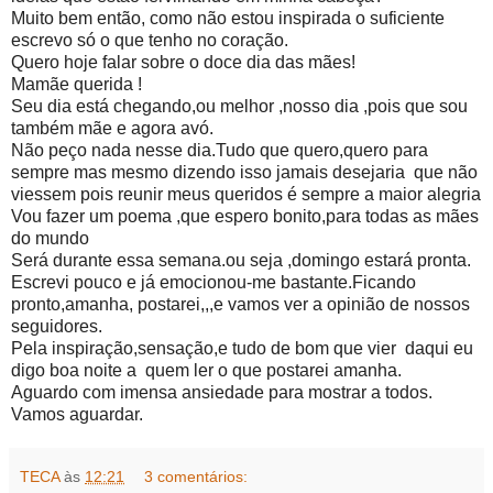
Muito bem então, como não estou inspirada o suficiente
escrevo só o que tenho no coração.
Quero hoje falar sobre o doce dia das mães!
Mamãe querida !
Seu dia está chegando,ou melhor ,nosso dia ,pois que sou
também mãe e agora avó.
Não peço nada nesse dia.Tudo que quero,quero para
sempre mas mesmo dizendo isso jamais desejaria que não
viessem pois reunir meus queridos é sempre a maior alegria
Vou fazer um poema ,que espero bonito,para todas as mães
do mundo
Será durante essa semana.ou seja ,domingo estará pronta.
Escrevi pouco e já emocionou-me bastante.Ficando
pronto,amanha, postarei,,,e vamos ver a opinião de nossos
seguidores.
Pela inspiração,sensação,e tudo de bom que vier daqui eu
digo boa noite a quem ler o que postarei amanha.
Aguardo com imensa ansiedade para mostrar a todos.
Vamos aguardar.
TECA
às
12:21
3 comentários: